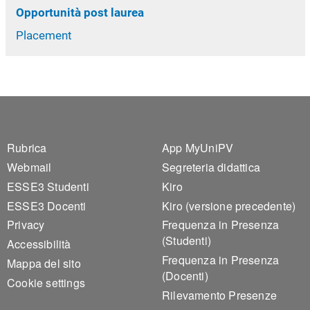
Opportunità post laurea
Placement
Footer 1
Footer 2
Rubrica
App MyUniPV
Webmail
Segreteria didattica
ESSE3 Studenti
Kiro
ESSE3 Docenti
Kiro (versione precedente)
Privacy
Frequenza in Presenza
(Studenti)
Accessibilità
Frequenza in Presenza
Mappa del sito
(Docenti)
Cookie settings
Rilevamento Presenze