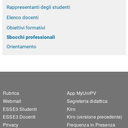
Rappresentanti degli studenti
Elenco docenti
Obiettivi formativi
Sbocchi professionali
Orientamento
Footer 1
Footer 2
Rubrica
App MyUniPV
Webmail
Segreteria didattica
ESSE3 Studenti
Kiro
ESSE3 Docenti
Kiro (versione precedente)
Privacy
Frequenza in Presenza