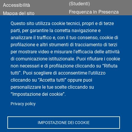
(Studenti)
Accessibilità
Frequenza in Presenza
Mappa del sito
(Docenti)
Cookie settings
Questo sito utilizza cookie tecnici, propri e di terze
Rilevamento Presenze
parti, per garantire la corretta navigazione e
Valutazione Qualità
analizzare il traffico e, con il tuo consenso, cookie di
Didattica
profilazione e altri strumenti di tracciamento di terzi
per mostrare video e misurare l'efficacia delle attività
di comunicazione istituzionale. Puoi rifiutare i cookie
Social del corso di laurea
non necessari e di profilazione cliccando su “Rifiuta
tutti”. Puoi scegliere di acconsentirne l’utilizzo
cliccando su “Accetta tutti” oppure puoi
personalizzare le tue scelte cliccando su
“Impostazione dei cookie”.
Privacy policy
Social di Ateneo
IMPOSTAZIONE DEI COOKIE