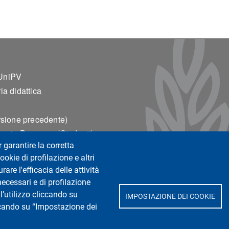
ter 2
UniPV
ia didattica
rsione precedente)
za in Presenza (Studenti)
r garantire la corretta
za in Presenza (Docenti)
ookie di profilazione e altri
ento Presenze
are l'efficacia delle attività
one Qualità Didattica
necessari e di profilazione
l’utilizzo cliccando su
IMPOSTAZIONE DEI COOKIE
iccando su “Impostazione dei
mbiente