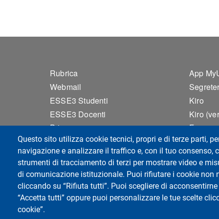
Footer 1
Foo
Rubrica
App My
Webmail
Segreter
ESSE3 Studenti
Kiro
ESSE3 Docenti
Kiro (ve
Privacy
Frequen
Questo sito utilizza cookie tecnici, propri e di terze parti, pe
Accessibilità
Frequen
navigazione e analizzare il traffico e, con il tuo consenso, c
Mappa del sito
Rilevam
strumenti di tracciamento di terzi per mostrare video e misur
Cookie settings
Valutazi
di comunicazione istituzionale. Puoi rifiutare i cookie non 
cliccando su “Rifiuta tutti”. Puoi scegliere di acconsentirne 
“Accetta tutti” oppure puoi personalizzare le tue scelte cl
Dipartimento di Scienze della Terra e dell'A
cookie”.
Telefono: +39 0382 984843