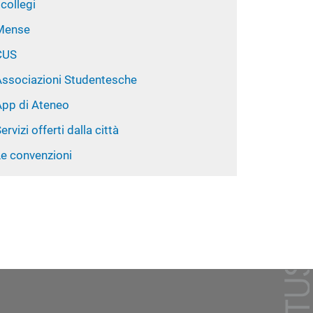
 collegi
Mense
CUS
Associazioni Studentesche
App di Ateneo
ervizi offerti dalla città
Le convenzioni